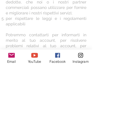
dedotte, che noi o i nostri partner
commerciali possano utilizzare per fornire
e migliorare i nostri rispettivi servizi;
per rispettare le leggi e i regolamenti
applicabili
Potremmo contattarti per informarti in
merito al tuo account, per risolvere
problemi relativi al tuo account, per
risolvere una controversia, per riscuotere
commissioni o somme dovute, per
Email
YouTube
Facebook
Instagram
sondare le tue opinioni tramite sondaggi o
questionari, per inviare aggiornamenti
sulla nostra azienda, o come altrimenti
necessario potremmo contattarti per far
rispettare il nostro Accordo stipulato con
gli utenti, le leggi nazionali applicabili e
qualsiasi accordo che potremmo avere
con te. A tal fine, potremmo contattarti via
email, telefono, sms e posta ordinaria.
Ci riserviamo il diritto di modificare questa
informativa sulla privacy in qualsiasi
momento, quindi ti preghiamo di